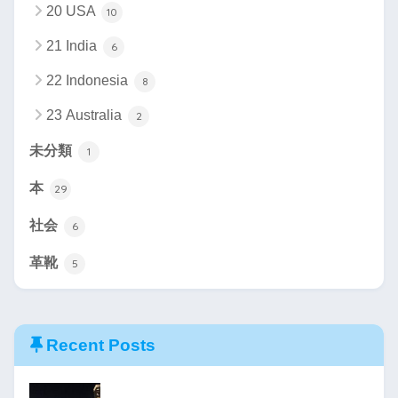
20 USA
10
21 India
6
22 Indonesia
8
23 Australia
2
未分類
1
本
29
社会
6
革靴
5
Recent Posts