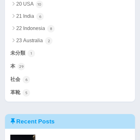
20 USA
10
21 India
6
22 Indonesia
8
23 Australia
2
未分類
1
本
29
社会
6
革靴
5
Recent Posts