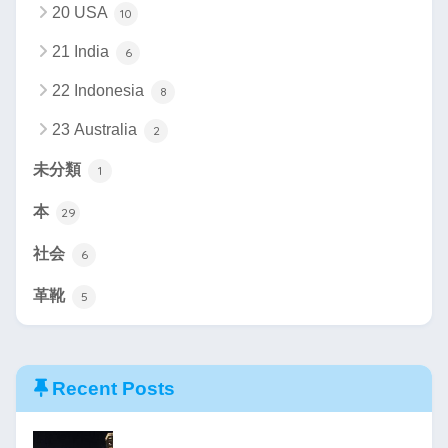
20 USA
10
21 India
6
22 Indonesia
8
23 Australia
2
未分類
1
本
29
社会
6
革靴
5
Recent Posts