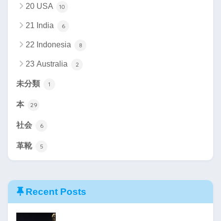
20 USA
10
21 India
6
22 Indonesia
8
23 Australia
2
未分類
1
本
29
社会
6
革靴
5
Recent Posts