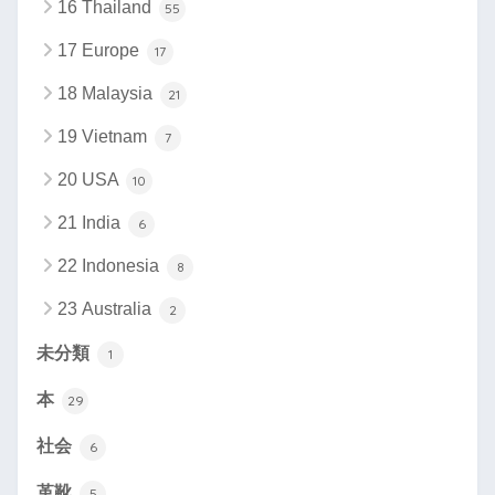
16 Thailand
55
17 Europe
17
18 Malaysia
21
19 Vietnam
7
20 USA
10
21 India
6
22 Indonesia
8
23 Australia
2
未分類
1
本
29
社会
6
革靴
5