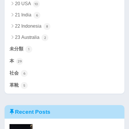
20 USA
10
21 India
6
22 Indonesia
8
23 Australia
2
未分類
1
本
29
社会
6
革靴
5
Recent Posts