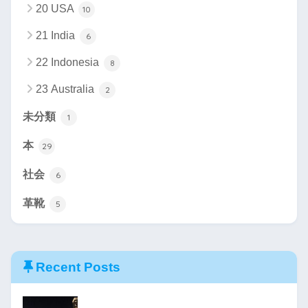
20 USA
10
21 India
6
22 Indonesia
8
23 Australia
2
未分類
1
本
29
社会
6
革靴
5
Recent Posts