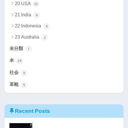
20 USA
10
21 India
6
22 Indonesia
8
23 Australia
2
未分類
1
本
29
社会
6
革靴
5
Recent Posts