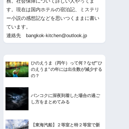
務。社会保障について詳しい人やってま
す。現在は国内ホテルの宿泊記、ミステリ
ー小説の感想記などを思いつくままに書い
ています。
連絡先 bangkok-kitchen@outlook.jp
ひのえうま（丙午）って何？なぜ”ひ
のえうま”の年には出生数が減少する
の？
バンコクに深夜到着した場合の過ご
し方をまとめてみる
【東海汽船】２等室と特２等室で新