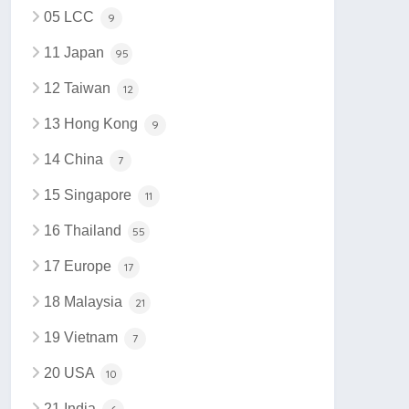
05 LCC
9
11 Japan
95
12 Taiwan
12
13 Hong Kong
9
14 China
7
15 Singapore
11
16 Thailand
55
17 Europe
17
18 Malaysia
21
19 Vietnam
7
20 USA
10
21 India