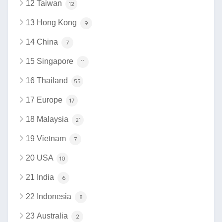
12 Taiwan
12
13 Hong Kong
9
14 China
7
15 Singapore
11
16 Thailand
55
17 Europe
17
18 Malaysia
21
19 Vietnam
7
20 USA
10
21 India
6
22 Indonesia
8
23 Australia
2