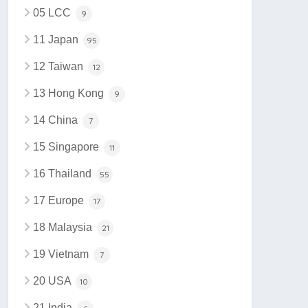
05 LCC
9
11 Japan
95
12 Taiwan
12
13 Hong Kong
9
14 China
7
15 Singapore
11
16 Thailand
55
17 Europe
17
18 Malaysia
21
19 Vietnam
7
20 USA
10
21 India