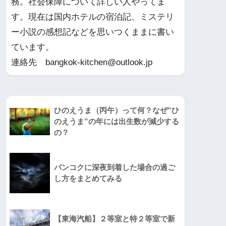
務。社会保障について詳しい人やってま
す。現在は国内ホテルの宿泊記、ミステリ
ー小説の感想記などを思いつくままに書い
ています。
連絡先 bangkok-kitchen@outlook.jp
ひのえうま（丙午）って何？なぜ”ひ
のえうま”の年には出生数が減少する
の？
バンコクに深夜到着した場合の過ご
し方をまとめてみる
【東海汽船】２等室と特２等室で新