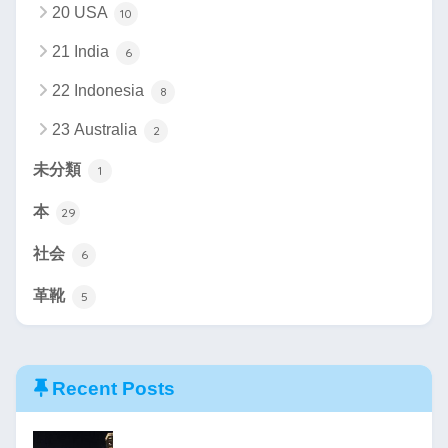
20 USA
10
21 India
6
22 Indonesia
8
23 Australia
2
未分類
1
本
29
社会
6
革靴
5
Recent Posts