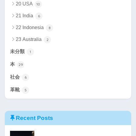
20 USA
10
21 India
6
22 Indonesia
8
23 Australia
2
未分類
1
本
29
社会
6
革靴
5
Recent Posts