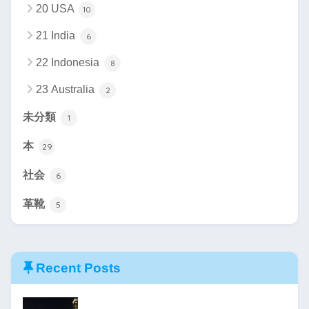
20 USA
10
21 India
6
22 Indonesia
8
23 Australia
2
未分類
1
本
29
社会
6
革靴
5
Recent Posts