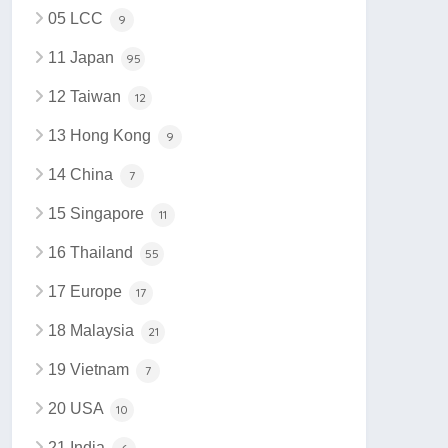
05 LCC
9
11 Japan
95
12 Taiwan
12
13 Hong Kong
9
14 China
7
15 Singapore
11
16 Thailand
55
17 Europe
17
18 Malaysia
21
19 Vietnam
7
20 USA
10
21 India