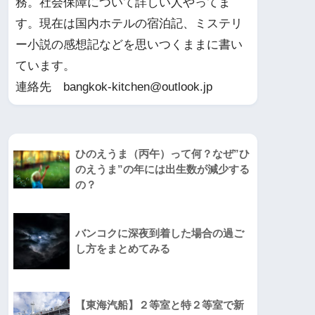
務。社会保障について詳しい人やってま
す。現在は国内ホテルの宿泊記、ミステリ
ー小説の感想記などを思いつくままに書い
ています。
連絡先 bangkok-kitchen@outlook.jp
ひのえうま（丙午）って何？なぜ”ひ
のえうま”の年には出生数が減少する
の？
バンコクに深夜到着した場合の過ご
し方をまとめてみる
【東海汽船】２等室と特２等室で新