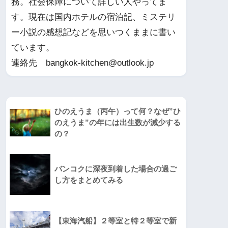
務。社会保障について詳しい人やってま
す。現在は国内ホテルの宿泊記、ミステリ
ー小説の感想記などを思いつくままに書い
ています。
連絡先 bangkok-kitchen@outlook.jp
ひのえうま（丙午）って何？なぜ”ひ
のえうま”の年には出生数が減少する
の？
バンコクに深夜到着した場合の過ご
し方をまとめてみる
【東海汽船】２等室と特２等室で新