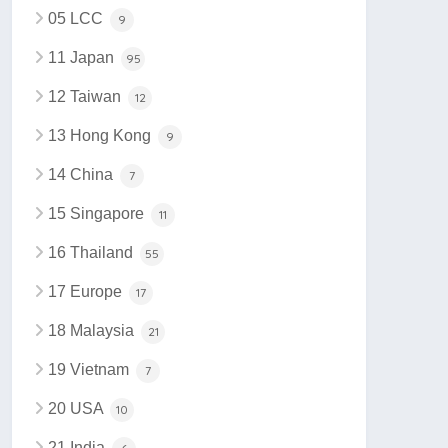
05 LCC
9
11 Japan
95
12 Taiwan
12
13 Hong Kong
9
14 China
7
15 Singapore
11
16 Thailand
55
17 Europe
17
18 Malaysia
21
19 Vietnam
7
20 USA
10
21 India