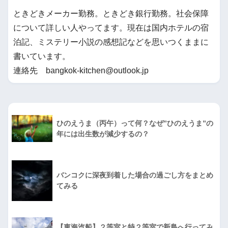
ときどきメーカー勤務。ときどき銀行勤務。社会保障
について詳しい人やってます。現在は国内ホテルの宿
泊記、ミステリー小説の感想記などを思いつくままに
書いています。
連絡先 bangkok-kitchen@outlook.jp
ひのえうま（丙午）って何？なぜ”ひのえうま”の
年には出生数が減少するの？
バンコクに深夜到着した場合の過ごし方をまとめ
てみる
【東海汽船】２等室と特２等室で新島へ行ってみ