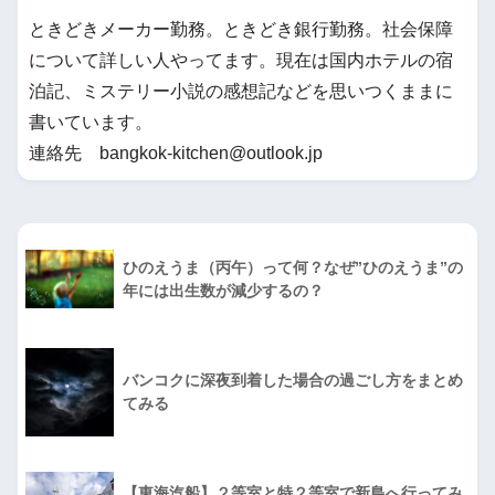
ときどきメーカー勤務。ときどき銀行勤務。社会保障
について詳しい人やってます。現在は国内ホテルの宿
泊記、ミステリー小説の感想記などを思いつくままに
書いています。
連絡先 bangkok-kitchen@outlook.jp
ひのえうま（丙午）って何？なぜ”ひのえうま”の
年には出生数が減少するの？
バンコクに深夜到着した場合の過ごし方をまとめ
てみる
【東海汽船】２等室と特２等室で新島へ行ってみ