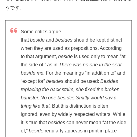
うです。
Some critics argue
that
beside
and
besides
should be kept distinct
when they are used as prepositions. According
to that argument,
beside
is used only to mean “at
the side of,” as in
There was no one in the seat
beside me.
For the meanings “in addition to” and
“except for”
besides
should be used:
Besides
replacing the back stairs, she fixed the broken
banister. No one besides Smitty would say a
thing like that.
But this distinction is often
ignored, even by widely respected writers. While
it is true that
besides
can never mean “at the side
of,”
beside
regularly appears in print in place