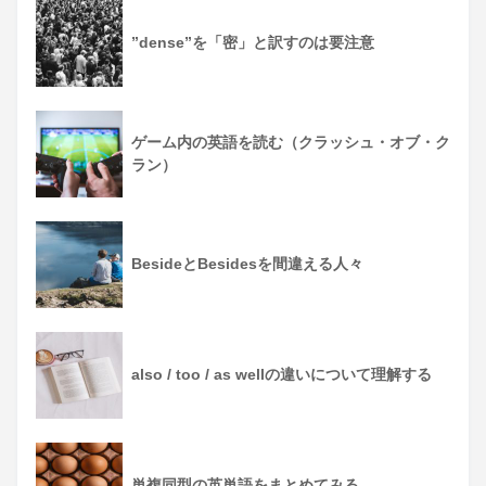
”dense”を「密」と訳すのは要注意
ゲーム内の英語を読む（クラッシュ・オブ・ク
ラン）
BesideとBesidesを間違える人々
also / too / as wellの違いについて理解する
単複同型の英単語をまとめてみる