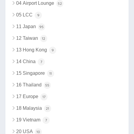
04 Airport Lounge
52
05 LCC
9
11 Japan
95
12 Taiwan
12
13 Hong Kong
9
14 China
7
15 Singapore
11
16 Thailand
55
17 Europe
17
18 Malaysia
21
19 Vietnam
7
20 USA
10