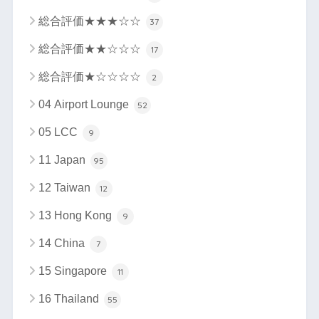
総合評価★★★☆☆
37
総合評価★★☆☆☆
17
総合評価★☆☆☆☆
2
04 Airport Lounge
52
05 LCC
9
11 Japan
95
12 Taiwan
12
13 Hong Kong
9
14 China
7
15 Singapore
11
16 Thailand
55