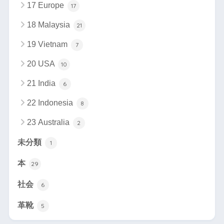
17 Europe
17
18 Malaysia
21
19 Vietnam
7
20 USA
10
21 India
6
22 Indonesia
8
23 Australia
2
未分類
1
本
29
社会
6
革靴
5