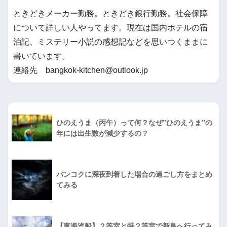
ときどきメーカー勤務。ときどき銀行勤務。社会保障
について詳しい人やってます。現在は国内ホテルの宿
泊記、ミステリー小説の感想記などを思いつくままに
書いています。
連絡先 bangkok-kitchen@outlook.jp
ひのえうま（丙午）って何？なぜ”ひのえうま”の
年には出生数が減少するの？
バンコクに深夜到着した場合の過ごし方をまとめ
てみる
【東海汽船】２等室と特２等室で新島へ行ってみ