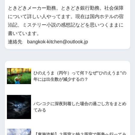
ときどきメーカー勤務。ときどき銀行勤務。社会保障
について詳しい人やってます。現在は国内ホテルの宿
泊記、ミステリー小説の感想記などを思いつくままに
書いています。
連絡先 bangkok-kitchen@outlook.jp
ひのえうま（丙午）って何？なぜ”ひのえうま”の
年には出生数が減少するの？
バンコクに深夜到着した場合の過ごし方をまとめ
てみる
【東海汽船】２等室と特２等室で新島へ行ってみ